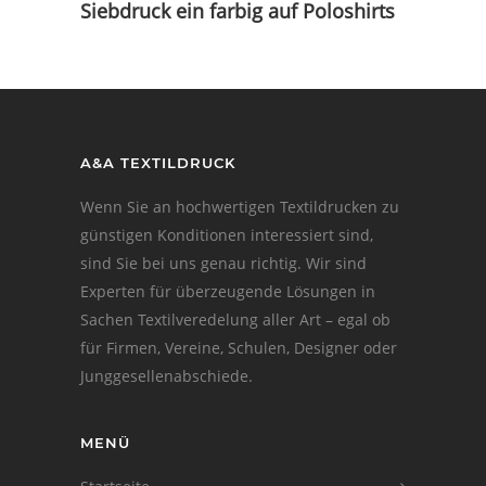
Siebdruck ein farbig auf Poloshirts
A&A TEXTILDRUCK
Wenn Sie an hochwertigen Textildrucken zu
günstigen Konditionen interessiert sind,
sind Sie bei uns genau richtig. Wir sind
Experten für überzeugende Lösungen in
Sachen Textilveredelung aller Art – egal ob
für Firmen, Vereine, Schulen, Designer oder
Junggesellenabschiede.
MENÜ