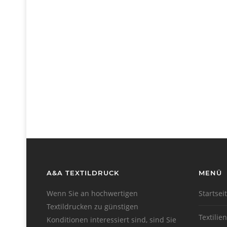
A&A TEXTILDRUCK
MENÜ
Wenn Sie an hochwertigen
Startsei
Textildrucken zu günstigen
Textilien
Konditionen interessiert sind, sind Sie