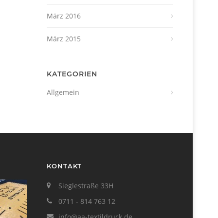
März 2016
März 2015
KATEGORIEN
Allgemein
KONTAKT
Sieglestraße 33H
0711 - 814 763 12
info@aa-textildruck.de