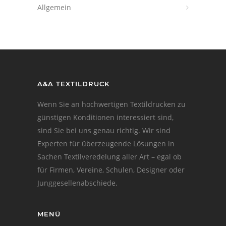
Allgemein
A&A TEXTILDRUCK
Wenn Sie an hochwertigen Textildrucken zu
günstigen Konditionen interessiert sind,
sind Sie bei uns genau richtig. Wir sind
Experten für überzeugende Lösungen in
Sachen Textilveredelung aller Art – egal ob
für Firmen, Vereine, Schulen, Designer oder
Junggesellenabschiede.
MENÜ