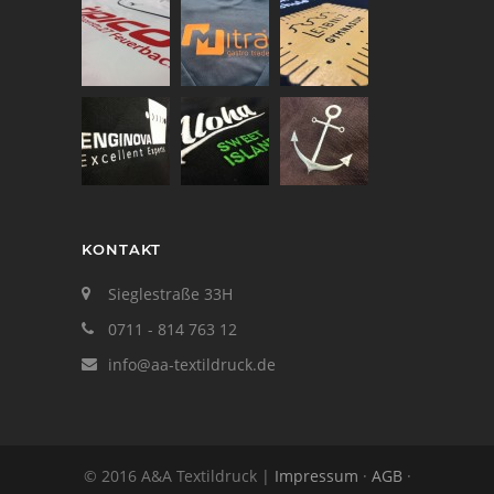
KONTAKT
Sieglestraße 33H
0711 - 814 763 12
info@aa-textildruck.de
© 2016 A&A Textildruck |
Impressum
·
AGB
·